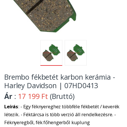
Brembo fékbetét karbon kerámia -
Harley Davidson | 07HD0413
Ár
:
17 199 Ft
(Bruttó)
Leírás
: - Egy féknyereghez többféle fékbetét / keverék
létezik. - Féktárcsa is több verzió áll rendelkezésre. -
Féknyeregből, fék főhengerből kuplung