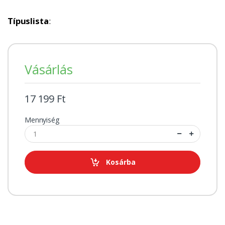
Típuslista
:
Vásárlás
17 199 Ft
Mennyiség
Kosárba