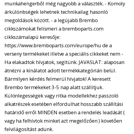
munkahengerből még nagyobb a választék. - Komoly
árkülönbségek lehetnek technikailag hasonló
megoldások között. - a legújabb Brembo
cikkszámokat felismeri a bremboparts.com
cikkszámalapú keresője:
https://www.bremboparts.com/europe/hu de a
verseny termékeket illetve a speciális cikkeket nem -
Ha elakadtok hívjatok, segítünk. JAVASLAT: alaposan
átnézni a kínálatot adott termékkategórián belül.
Bármilyen kérdés felmerül hívjatok! A keresett
Brembo termékeket 3-5 nap alatt szállítjuk.
Különlegességek vagy ritka modellekhez passzoló
alkatrészek esetében elfordulhat hosszabb szállítási
határidő erről MINDEN esetben a rendelés leadását (
vagy ha felhívtok minket azt megelőzően ) követően
felvilágosítást adunk.