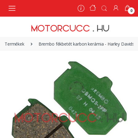
0
0
Termékek
Brembo fékbetét karbon kerámia - Harley Davids