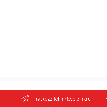
Iratkozz fel hírleveleinkre
..