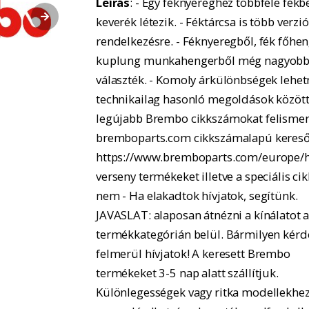
Leírás
: - Egy féknyereghez többféle fékbe
keverék létezik. - Féktárcsa is több verzió
rendelkezésre. - Féknyeregből, fék főhe
kuplung munkahengerből még nagyobb
választék. - Komoly árkülönbségek lehe
technikailag hasonló megoldások között.
legújabb Brembo cikkszámokat felismer
bremboparts.com cikkszámalapú kereső
https://www.bremboparts.com/europe/h
verseny termékeket illetve a speciális ci
nem - Ha elakadtok hívjatok, segítünk.
JAVASLAT: alaposan átnézni a kínálatot 
termékkategórián belül. Bármilyen kérd
felmerül hívjatok! A keresett Brembo
termékeket 3-5 nap alatt szállítjuk.
Különlegességek vagy ritka modellekhe