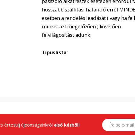
passzoló alkatrészek esetében elfordulh
hosszabb szállítási határidő erről MIND
esetben a rendelés leadását ( vagy ha fel
minket azt megelőzően ) követően
felvilágosítást adunk.
Típuslista
:
E-mail címed
.és értesülj újdonságainkról
első kézből!