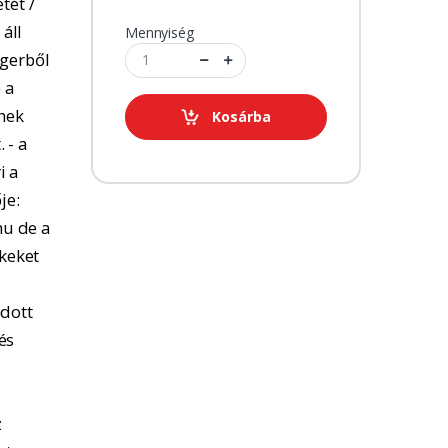
tét /
 áll
Mennyiség
ngerből
 a
tnek
Kosárba
 - a
i a
je:
u de a
kkeket
adott
és
z