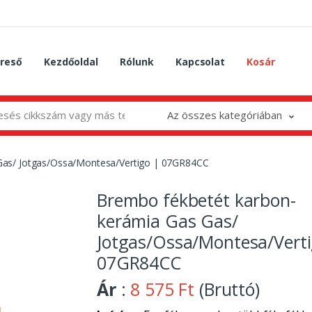
reső
Kezdőoldal
Rólunk
Kapcsolat
Kosár
Az összes kategóriában
Gas/ Jotgas/Ossa/Montesa/Vertigo | 07GR84CC
Brembo fékbetét karbon-
kerámia Gas Gas/
Jotgas/Ossa/Montesa/Verti
07GR84CC
Ár
:
8 575 Ft
(Bruttó)