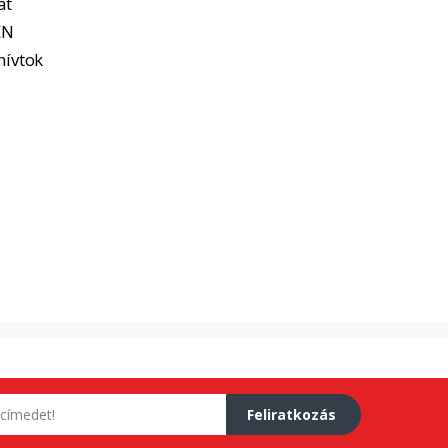
at
EN
hívtok
Feliratkozás