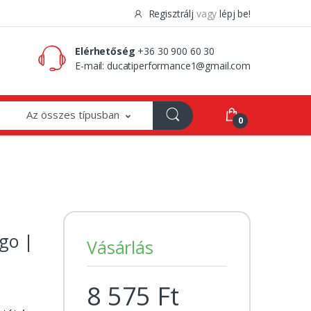
Regisztrálj
vagy
lépj be!
0 Ft
0
Elérhetőség
+36 30 900 60 30
E-mail:
ducatiperformance1@gmail.com
Az összes típusban
0
go |
Vásárlás
8 575 Ft