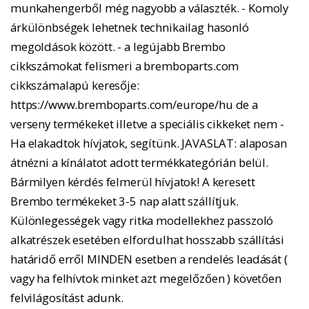
munkahengerből még nagyobb a választék. - Komoly
árkülönbségek lehetnek technikailag hasonló
megoldások között. - a legújabb Brembo
cikkszámokat felismeri a bremboparts.com
cikkszámalapú keresője:
https://www.bremboparts.com/europe/hu de a
verseny termékeket illetve a speciális cikkeket nem -
Ha elakadtok hívjatok, segítünk. JAVASLAT: alaposan
átnézni a kínálatot adott termékkategórián belül.
Bármilyen kérdés felmerül hívjatok! A keresett
Brembo termékeket 3-5 nap alatt szállítjuk.
Különlegességek vagy ritka modellekhez passzoló
alkatrészek esetében elfordulhat hosszabb szállítási
határidő erről MINDEN esetben a rendelés leadását (
vagy ha felhívtok minket azt megelőzően ) követően
felvilágosítást adunk.