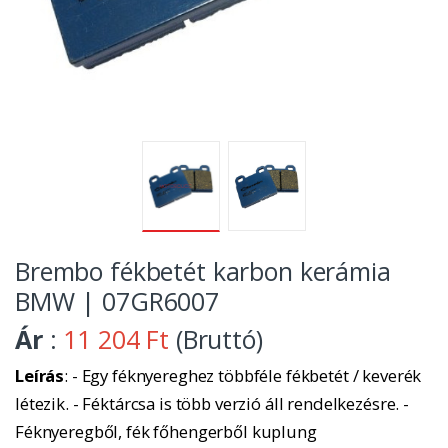
Brembo fékbetét karbon kerámia
BMW | 07GR6007
Ár
:
11 204 Ft
(Bruttó)
Leírás
: - Egy féknyereghez többféle fékbetét / keverék
létezik. - Féktárcsa is több verzió áll rendelkezésre. -
Féknyeregből, fék főhengerből kuplung