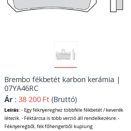
Brembo fékbetét karbon kerámia |
07YA46RC
Ár
:
38 200 Ft
(Bruttó)
Leírás
: - Egy féknyereghez többféle fékbetét / keverék
létezik. - Féktárcsa is több verzió áll rendelkezésre. -
Féknyeregből, fék főhengerből kuplung