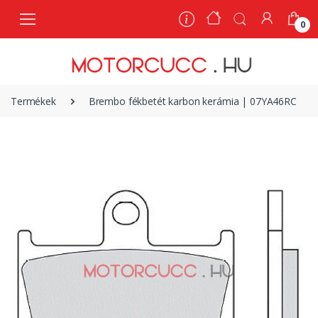
0
0
Termékek
Brembo fékbetét karbon kerámia | 07YA46RC