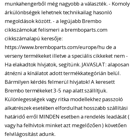
munkahengerből még nagyobb a választék. - Komoly
árkülönbségek lehetnek technikailag hasonló
megoldások között. - a legújabb Brembo
cikkszámokat felismeri a bremboparts.com
cikkszámalapú keresője:
https://www.bremboparts.com/europe/hu de a
verseny termékeket illetve a speciális cikkeket nem -
Ha elakadtok hívjatok, segítünk. JAVASLAT: alaposan
átnézni a kínálatot adott termékkategórián belül.
Bármilyen kérdés felmerül hívjatok! A keresett
Brembo termékeket 3-5 nap alatt szállítjuk.
Különlegességek vagy ritka modellekhez passzoló
alkatrészek esetében elfordulhat hosszabb szállítási
határidő erről MINDEN esetben a rendelés leadását (
vagy ha felhívtok minket azt megelőzően ) követően
felvilágosítást adunk.