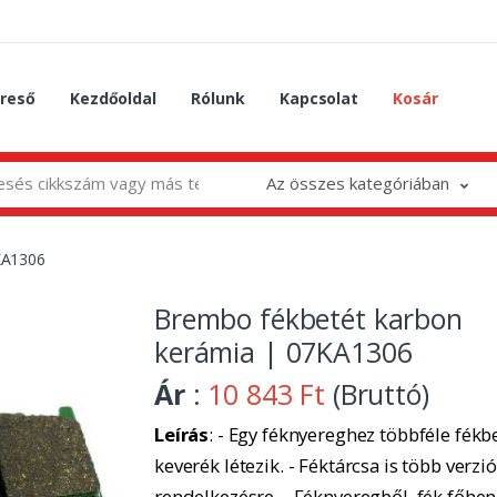
reső
Kezdőoldal
Rólunk
Kapcsolat
Kosár
Az összes kategóriában
KA1306
Brembo fékbetét karbon
kerámia | 07KA1306
Ár
:
10 843 Ft
(Bruttó)
Leírás
: - Egy féknyereghez többféle fékbe
keverék létezik. - Féktárcsa is több verzió
rendelkezésre. - Féknyeregből, fék főhe