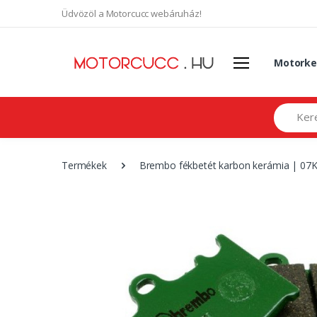
Üdvözöl a Motorcucc webáruház!
Motorke
Search
Termékek
Brembo fékbetét karbon kerámia | 07