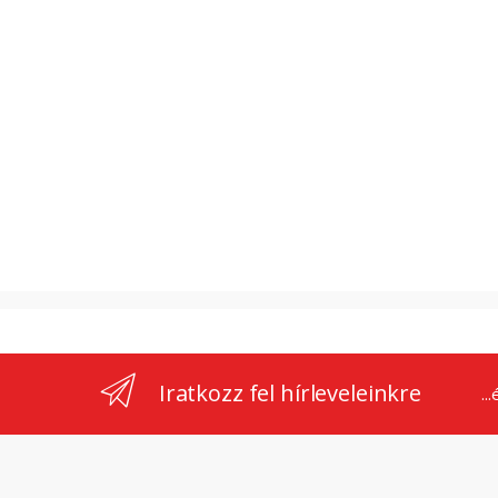
Iratkozz fel hírleveleinkre
..