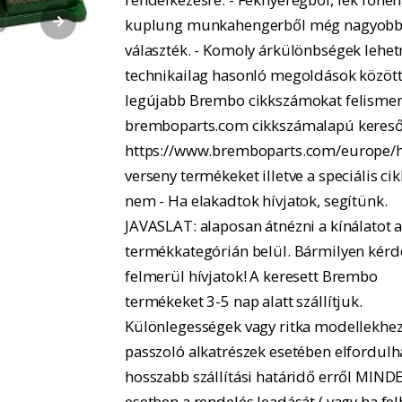
kuplung munkahengerből még nagyobb
választék. - Komoly árkülönbségek lehe
technikailag hasonló megoldások között.
legújabb Brembo cikkszámokat felismer
bremboparts.com cikkszámalapú kereső
https://www.bremboparts.com/europe/h
verseny termékeket illetve a speciális ci
nem - Ha elakadtok hívjatok, segítünk.
JAVASLAT: alaposan átnézni a kínálatot 
termékkategórián belül. Bármilyen kérd
felmerül hívjatok! A keresett Brembo
termékeket 3-5 nap alatt szállítjuk.
Különlegességek vagy ritka modellekhe
passzoló alkatrészek esetében elfordulh
hosszabb szállítási határidő erről MIND
esetben a rendelés leadását ( vagy ha fel