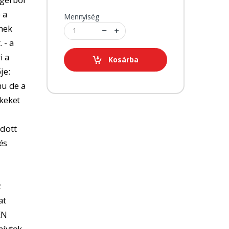
 a
Mennyiség
tnek
 - a
i a
Kosárba
je:
u de a
kkeket
adott
és
z
at
EN
hívtok