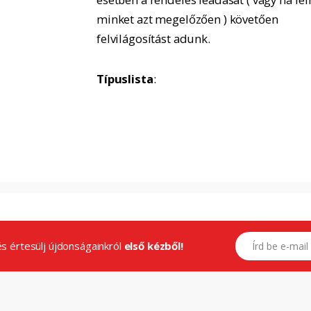
minket azt megelőzően ) követően
felvilágosítást adunk.
Típuslista
:
E-mail címed
.és értesülj újdonságainkról
első kézből!