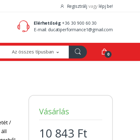
Regisztrálj
vagy
lépj be!
0 Ft
0
Elérhetőség
+36 30 900 60 30
E-mail:
ducatiperformance1@gmail.com
Az összes típusban
0
Vásárlás
tét /
10 843 Ft
 áll
ngerből