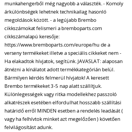
munkahengerből még nagyobb a választék. - Komoly
árkülönbségek lehetnek technikailag hasonló
megoldások között. - a legújabb Brembo
cikkszámokat felismeri a bremboparts.com
cikkszámalapú keresője:
https://www.bremboparts.com/europe/hu de a
verseny termékeket illetve a speciális cikkeket nem -
Ha elakadtok hívjatok, segítünk. JAVASLAT: alaposan
átnézni a kínálatot adott termékkategórián belül.
Bármilyen kérdés felmerül hívjatok! A keresett
Brembo termékeket 3-5 nap alatt szállítjuk.
Különlegességek vagy ritka modellekhez passzoló
alkatrészek esetében elfordulhat hosszabb szállítási
határidő erről MINDEN esetben a rendelés leadását (
vagy ha felhívtok minket azt megelőzően ) követően
felvilágosítást adunk.