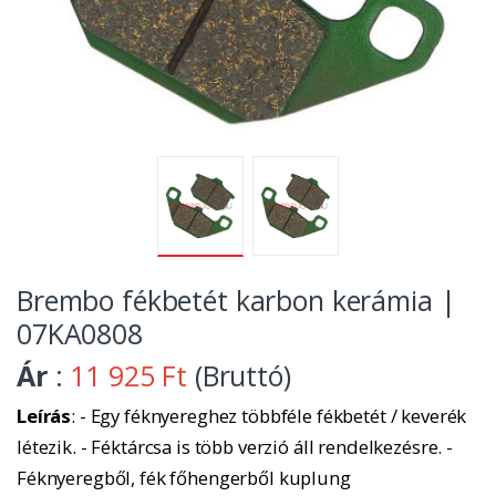
Brembo fékbetét karbon kerámia |
07KA0808
Ár
:
11 925 Ft
(Bruttó)
Leírás
: - Egy féknyereghez többféle fékbetét / keverék
létezik. - Féktárcsa is több verzió áll rendelkezésre. -
Féknyeregből, fék főhengerből kuplung