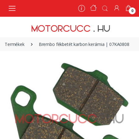
0
0
Termékek
Brembo fékbetét karbon kerámia | 07KA0808