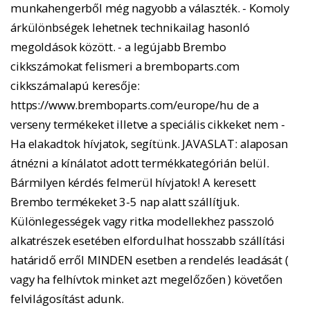
munkahengerből még nagyobb a választék. - Komoly
árkülönbségek lehetnek technikailag hasonló
megoldások között. - a legújabb Brembo
cikkszámokat felismeri a bremboparts.com
cikkszámalapú keresője:
https://www.bremboparts.com/europe/hu de a
verseny termékeket illetve a speciális cikkeket nem -
Ha elakadtok hívjatok, segítünk. JAVASLAT: alaposan
átnézni a kínálatot adott termékkategórián belül.
Bármilyen kérdés felmerül hívjatok! A keresett
Brembo termékeket 3-5 nap alatt szállítjuk.
Különlegességek vagy ritka modellekhez passzoló
alkatrészek esetében elfordulhat hosszabb szállítási
határidő erről MINDEN esetben a rendelés leadását (
vagy ha felhívtok minket azt megelőzően ) követően
felvilágosítást adunk.