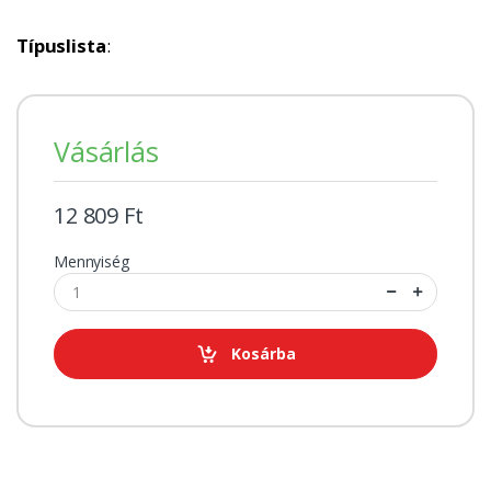
Típuslista
:
Vásárlás
12 809 Ft
Mennyiség
Kosárba