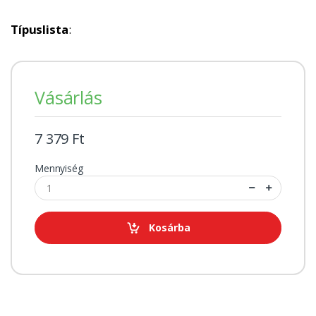
Típuslista
:
Vásárlás
7 379 Ft
Mennyiség
Kosárba