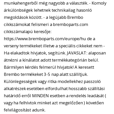
munkahengerből még nagyobb a választék. - Komoly
árkülönbségek lehetnek technikailag hasonló
megoldások között. - a legújabb Brembo
cikkszámokat felismeri a bremboparts.com
cikkszámalapú keresője:
https://www.bremboparts.com/europe/hu de a
verseny termékeket illetve a speciális cikkeket nem -
Ha elakadtok hívjatok, segítünk. JAVASLAT: alaposan
átnézni a kínálatot adott termékkategórián belül.
Bármilyen kérdés felmerül hívjatok! A keresett
Brembo termékeket 3-5 nap alatt szállítjuk.
Különlegességek vagy ritka modellekhez passzoló
alkatrészek esetében elfordulhat hosszabb szállítási
határidő erről MINDEN esetben a rendelés leadását (
vagy ha felhívtok minket azt megelőzően ) követően
felvilágosítást adunk.