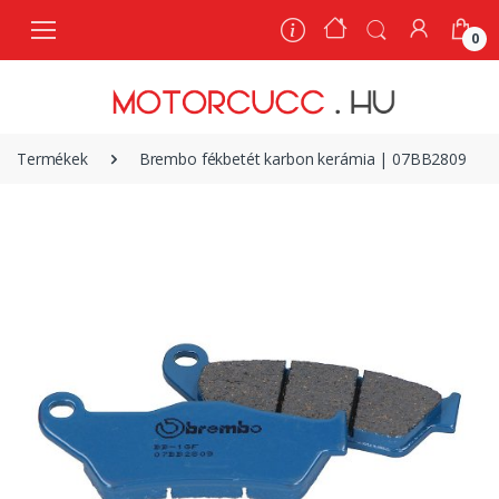
0
0
Termékek
Brembo fékbetét karbon kerámia | 07BB2809