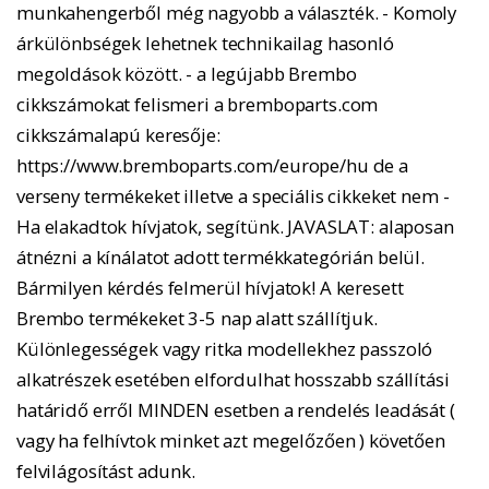
munkahengerből még nagyobb a választék. - Komoly
árkülönbségek lehetnek technikailag hasonló
megoldások között. - a legújabb Brembo
cikkszámokat felismeri a bremboparts.com
cikkszámalapú keresője:
https://www.bremboparts.com/europe/hu de a
verseny termékeket illetve a speciális cikkeket nem -
Ha elakadtok hívjatok, segítünk. JAVASLAT: alaposan
átnézni a kínálatot adott termékkategórián belül.
Bármilyen kérdés felmerül hívjatok! A keresett
Brembo termékeket 3-5 nap alatt szállítjuk.
Különlegességek vagy ritka modellekhez passzoló
alkatrészek esetében elfordulhat hosszabb szállítási
határidő erről MINDEN esetben a rendelés leadását (
vagy ha felhívtok minket azt megelőzően ) követően
felvilágosítást adunk.