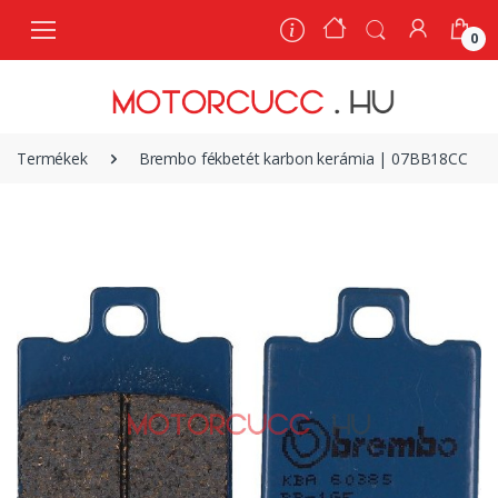
0
0
Termékek
Brembo fékbetét karbon kerámia | 07BB18CC