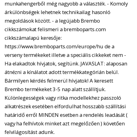
munkahengerből még nagyobb a választék. - Komoly
árkülönbségek lehetnek technikailag hasonló
megoldások között. - a legújabb Brembo
cikkszámokat felismeri a bremboparts.com
cikkszámalapú keresője:
https://www.bremboparts.com/europe/hu de a
verseny termékeket illetve a speciális cikkeket nem -
Ha elakadtok hívjatok, segítünk. JAVASLAT: alaposan
átnézni a kínálatot adott termékkategórián belül.
Bármilyen kérdés felmerül hívjatok! A keresett
Brembo termékeket 3-5 nap alatt szállítjuk.
Különlegességek vagy ritka modellekhez passzoló
alkatrészek esetében elfordulhat hosszabb szállítási
határidő erről MINDEN esetben a rendelés leadását (
vagy ha felhívtok minket azt megelőzően ) követően
felvilágosítást adunk.