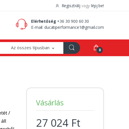
Regisztrálj
vagy
lépj be!
0 Ft
0
Elérhetőség
+36 30 900 60 30
E-mail:
ducatiperformance1@gmail.com
Az összes típusban
0
Vásárlás
tét /
27 024 Ft
 áll
ngerből