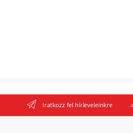
Iratkozz fel hírleveleinkre
..