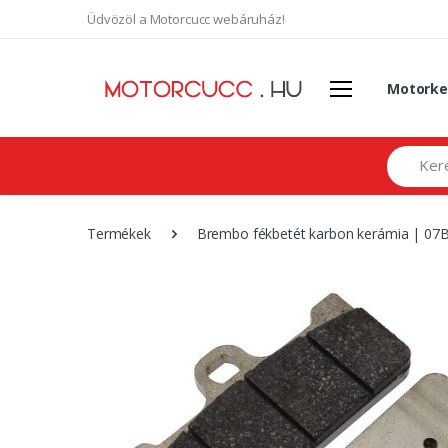
Üdvözöl a Motorcucc webáruház!
Motorke
Search
Termékek
Brembo fékbetét karbon kerámia | 0