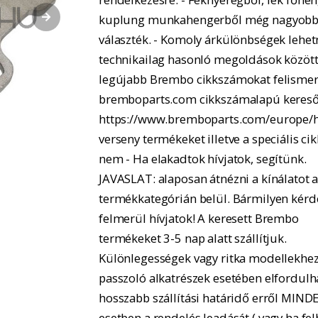
kuplung munkahengerből még nagyobb
választék. - Komoly árkülönbségek lehe
technikailag hasonló megoldások között.
legújabb Brembo cikkszámokat felismer
bremboparts.com cikkszámalapú kereső
https://www.bremboparts.com/europe/h
verseny termékeket illetve a speciális ci
nem - Ha elakadtok hívjatok, segítünk.
JAVASLAT: alaposan átnézni a kínálatot 
termékkategórián belül. Bármilyen kérd
felmerül hívjatok! A keresett Brembo
termékeket 3-5 nap alatt szállítjuk.
Különlegességek vagy ritka modellekhe
passzoló alkatrészek esetében elfordulh
hosszabb szállítási határidő erről MIND
esetben a rendelés leadását ( vagy ha fel