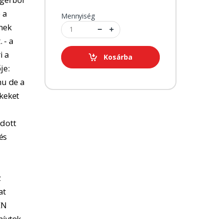
 a
Mennyiség
tnek
 - a
i a
Kosárba
je:
u de a
kkeket
adott
és
z
at
EN
hívtok