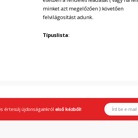
minket azt megelőzően ) követően
felvilágosítást adunk.
Típuslista
:
E-mail címed
.és értesülj újdonságainkról
első kézből!