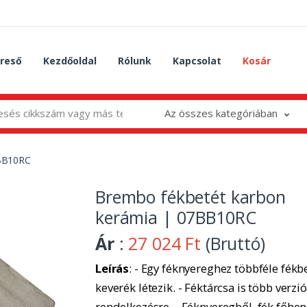
reső
Kezdőoldal
Rólunk
Kapcsolat
Kosár
Az összes kategóriában
7BB10RC
Brembo fékbetét karbon
kerámia | 07BB10RC
Ár
:
27 024 Ft
(Bruttó)
Leírás
: - Egy féknyereghez többféle fékbe
keverék létezik. - Féktárcsa is több verzió
rendelkezésre. - Féknyeregből, fék főhe