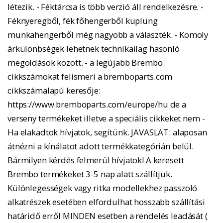
létezik. - Féktárcsa is több verzió áll rendelkezésre. -
Féknyeregből, fék főhengerből kuplung
munkahengerből még nagyobb a választék. - Komoly
árkülönbségek lehetnek technikailag hasonló
megoldások között. - a legújabb Brembo
cikkszámokat felismeri a bremboparts.com
cikkszámalapú keresője:
https://www.bremboparts.com/europe/hu de a
verseny termékeket illetve a speciális cikkeket nem -
Ha elakadtok hívjatok, segítünk. JAVASLAT: alaposan
átnézni a kínálatot adott termékkategórián belül.
Bármilyen kérdés felmerül hívjatok! A keresett
Brembo termékeket 3-5 nap alatt szállítjuk.
Különlegességek vagy ritka modellekhez passzoló
alkatrészek esetében elfordulhat hosszabb szállítási
határidő erről MINDEN esetben a rendelés leadását (