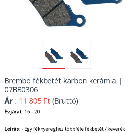
Brembo fékbetét karbon kerámia |
07BB0306
Ár
:
11 805 Ft
(Bruttó)
Évjárat
: 16 - 20
Leírás
: - Egy féknyereghez többféle fékbetét / keverék