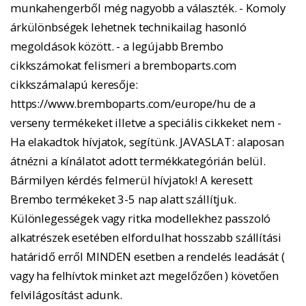
munkahengerből még nagyobb a választék. - Komoly
árkülönbségek lehetnek technikailag hasonló
megoldások között. - a legújabb Brembo
cikkszámokat felismeri a bremboparts.com
cikkszámalapú keresője:
https://www.bremboparts.com/europe/hu de a
verseny termékeket illetve a speciális cikkeket nem -
Ha elakadtok hívjatok, segítünk. JAVASLAT: alaposan
átnézni a kínálatot adott termékkategórián belül.
Bármilyen kérdés felmerül hívjatok! A keresett
Brembo termékeket 3-5 nap alatt szállítjuk.
Különlegességek vagy ritka modellekhez passzoló
alkatrészek esetében elfordulhat hosszabb szállítási
határidő erről MINDEN esetben a rendelés leadását (
vagy ha felhívtok minket azt megelőzően ) követően
felvilágosítást adunk.