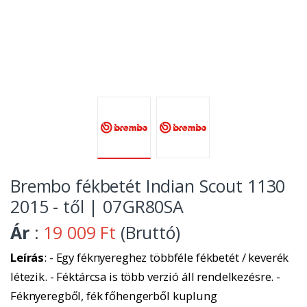
Brembo fékbetét Indian Scout 1130
2015 - től | 07GR80SA
Ár
:
19 009 Ft
(Bruttó)
Leírás
: - Egy féknyereghez többféle fékbetét / keverék
létezik. - Féktárcsa is több verzió áll rendelkezésre. -
Féknyeregből, fék főhengerből kuplung