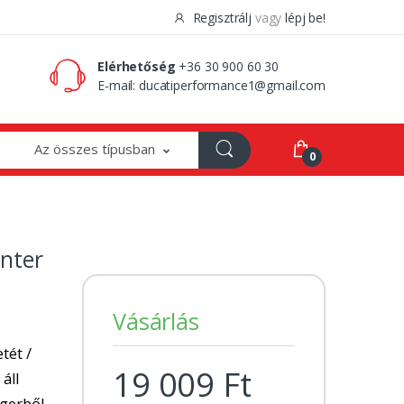
Regisztrálj
vagy
lépj be!
0 Ft
0
Elérhetőség
+36 30 900 60 30
E-mail:
ducatiperformance1@gmail.com
Az összes típusban
0
nter
Vásárlás
tét /
19 009 Ft
 áll
ngerből