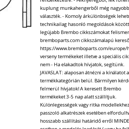
kuplung munkahengerből még nagyobb
választék. - Komoly árkülönbségek lehe
technikailag hasonló megoldások között.
legújabb Brembo cikkszámokat felismer
bremboparts.com cikkszámalapú kereső
https://www.bremboparts.com/europe/h
verseny termékeket illetve a speciális ci
nem - Ha elakadtok hívjatok, segítünk.
JAVASLAT: alaposan átnézni a kínálatot 
termékkategórián belül. Bármilyen kérd
felmerül hívjatok! A keresett Brembo
termékeket 3-5 nap alatt szállítjuk.
Különlegességek vagy ritka modellekhe
passzoló alkatrészek esetében elfordulh
hosszabb szállítási határidő erről MIND
esetben a rendelés leadását ( vagy ha fel