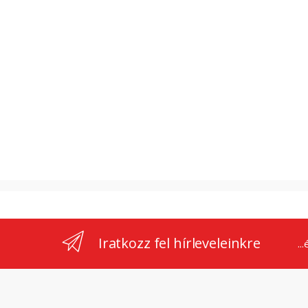
Iratkozz fel hírleveleinkre
..