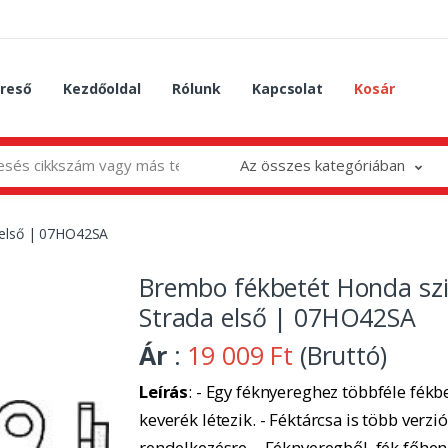
reső
Kezdőoldal
Rólunk
Kapcsolat
Kosár
Az összes kategóriában
 első | 07HO42SA
Brembo fékbetét Honda szi
Strada első | 07HO42SA
Ár
:
19 009 Ft
(Bruttó)
Leírás
: - Egy féknyereghez többféle fékbe
keverék létezik. - Féktárcsa is több verzió
rendelkezésre. - Féknyeregből, fék főhe