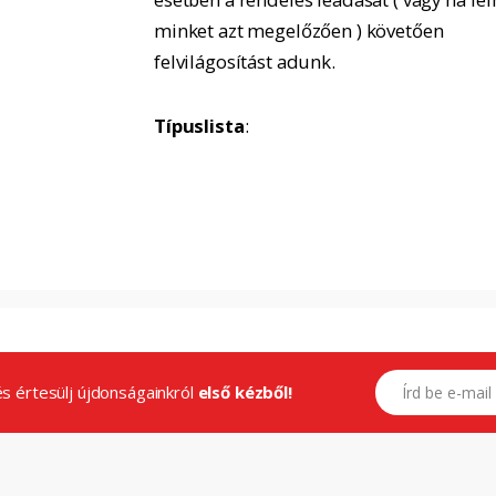
minket azt megelőzően ) követően
felvilágosítást adunk.
Típuslista
:
E-mail címed
.és értesülj újdonságainkról
első kézből!