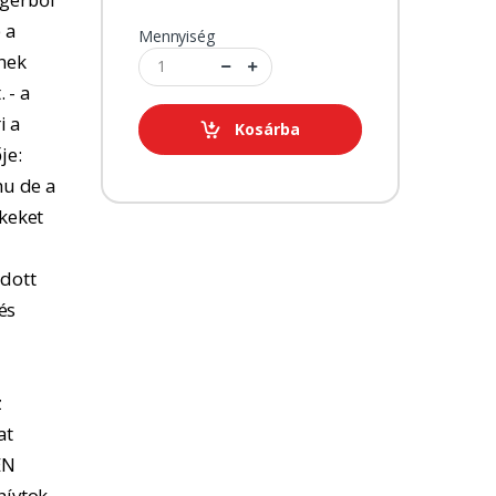
 a
Mennyiség
tnek
 - a
i a
Kosárba
je:
u de a
kkeket
adott
és
z
at
EN
hívtok