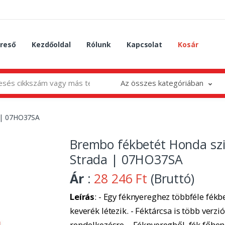
reső
Kezdőoldal
Rólunk
Kapcsolat
Kosár
Az összes kategóriában
a | 07HO37SA
Brembo fékbetét Honda szi
Strada | 07HO37SA
Ár
:
28 246 Ft
(Bruttó)
Leírás
: - Egy féknyereghez többféle fékbe
keverék létezik. - Féktárcsa is több verzió
rendelkezésre. - Féknyeregből, fék főhe