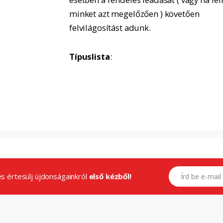
minket azt megelőzően ) követően
felvilágosítást adunk.
Típuslista
:
E-mail címed
.és értesülj újdonságainkról
első kézből!