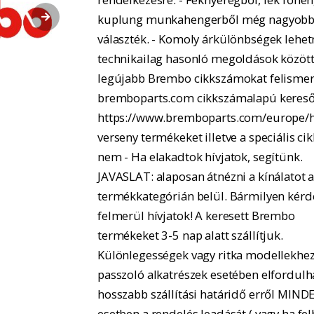
kuplung munkahengerből még nagyobb
választék. - Komoly árkülönbségek lehe
technikailag hasonló megoldások között.
legújabb Brembo cikkszámokat felismer
bremboparts.com cikkszámalapú kereső
https://www.bremboparts.com/europe/h
verseny termékeket illetve a speciális ci
nem - Ha elakadtok hívjatok, segítünk.
JAVASLAT: alaposan átnézni a kínálatot 
termékkategórián belül. Bármilyen kérd
felmerül hívjatok! A keresett Brembo
termékeket 3-5 nap alatt szállítjuk.
Különlegességek vagy ritka modellekhe
passzoló alkatrészek esetében elfordulh
hosszabb szállítási határidő erről MIND
esetben a rendelés leadását ( vagy ha fel