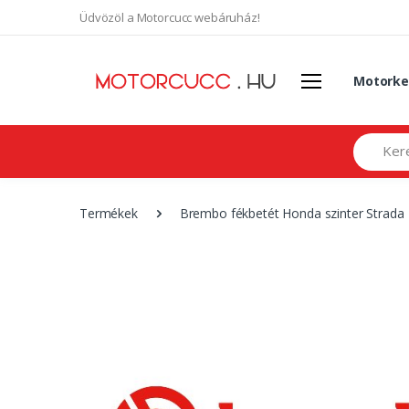
Üdvözöl a Motorcucc webáruház!
Motorke
Search
Termékek
Brembo fékbetét Honda szinter Strad