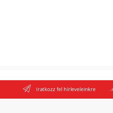
Iratkozz fel hírleveleinkre
..