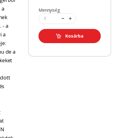
 a
Mennyiség
tnek
 - a
i a
Kosárba
je:
u de a
kkeket
adott
és
z
at
EN
hívtok