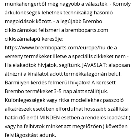
munkahengerből még nagyobb a választék. - Komoly
árkülönbségek lehetnek technikailag hasonló
megoldások között. - a legújabb Brembo
cikkszámokat felismeri a bremboparts.com
cikkszámalapú keresője:
https://www.bremboparts.com/europe/hu de a
verseny termékeket illetve a speciális cikkeket nem -
Ha elakadtok hívjatok, segítünk. JAVASLAT: alaposan
átnézni a kínálatot adott termékkategórián belül.
Bármilyen kérdés felmerül hívjatok! A keresett
Brembo termékeket 3-5 nap alatt szállítjuk.
Különlegességek vagy ritka modellekhez passzoló
alkatrészek esetében elfordulhat hosszabb szállítási
határidő erről MINDEN esetben a rendelés leadását (
vagy ha felhívtok minket azt megelőzően ) követően
felvilágosítást adunk.