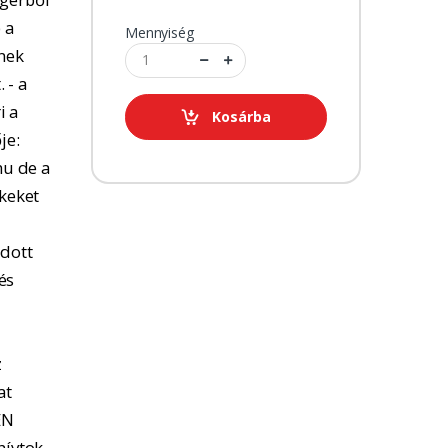
 a
Mennyiség
tnek
 - a
i a
Kosárba
je:
u de a
kkeket
adott
és
z
at
EN
hívtok