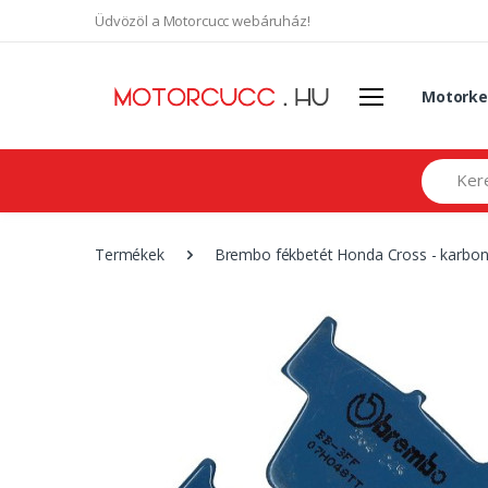
Üdvözöl a Motorcucc webáruház!
Motorke
Search
Termékek
Brembo fékbetét Honda Cross - karbo