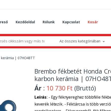
reső
Kezdőoldal
Rólunk
Kapcsolat
Kosár
Az összes kategóriában
n kerámia | 07HO48TT
Brembo fékbetét Honda Cro
karbon kerámia | 07HO48
Ár
:
10 730 Ft
(Bruttó)
Leírás
: - Egy féknyereghez többféle fékbe
keverék létezik. - Féktárcsa is több verzió
rendelkezésre. - Féknyeregből, fék főhe