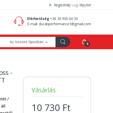
Regisztrálj
vagy
lépj be!
0 Ft
0
Elérhetőség
+36 30 900 60 30
E-mail:
ducatiperformance1@gmail.com
Az összes típusban
0
ss -
TT
Vásárlás
tét /
10 730 Ft
 áll
ngerből