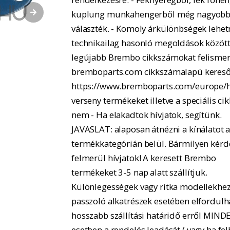
kuplung munkahengerből még nagyobb
választék. - Komoly árkülönbségek lehe
technikailag hasonló megoldások között.
legújabb Brembo cikkszámokat felismer
bremboparts.com cikkszámalapú kereső
https://www.bremboparts.com/europe/h
verseny termékeket illetve a speciális ci
nem - Ha elakadtok hívjatok, segítünk.
JAVASLAT: alaposan átnézni a kínálatot 
termékkategórián belül. Bármilyen kérd
felmerül hívjatok! A keresett Brembo
termékeket 3-5 nap alatt szállítjuk.
Különlegességek vagy ritka modellekhe
passzoló alkatrészek esetében elfordulh
hosszabb szállítási határidő erről MIND
esetben a rendelés leadását ( vagy ha fel