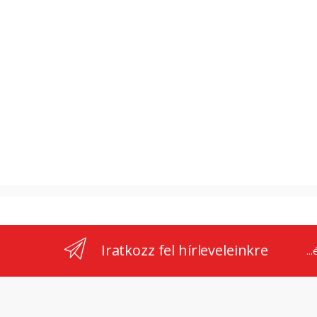
Iratkozz fel hírleveleinkre
..