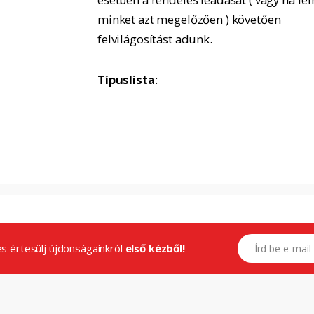
minket azt megelőzően ) követően
felvilágosítást adunk.
Típuslista
:
E-mail címed
.és értesülj újdonságainkról
első kézből!