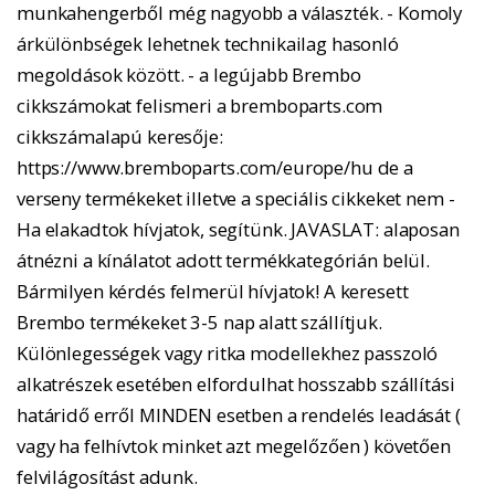
munkahengerből még nagyobb a választék. - Komoly
árkülönbségek lehetnek technikailag hasonló
megoldások között. - a legújabb Brembo
cikkszámokat felismeri a bremboparts.com
cikkszámalapú keresője:
https://www.bremboparts.com/europe/hu de a
verseny termékeket illetve a speciális cikkeket nem -
Ha elakadtok hívjatok, segítünk. JAVASLAT: alaposan
átnézni a kínálatot adott termékkategórián belül.
Bármilyen kérdés felmerül hívjatok! A keresett
Brembo termékeket 3-5 nap alatt szállítjuk.
Különlegességek vagy ritka modellekhez passzoló
alkatrészek esetében elfordulhat hosszabb szállítási
határidő erről MINDEN esetben a rendelés leadását (
vagy ha felhívtok minket azt megelőzően ) követően
felvilágosítást adunk.