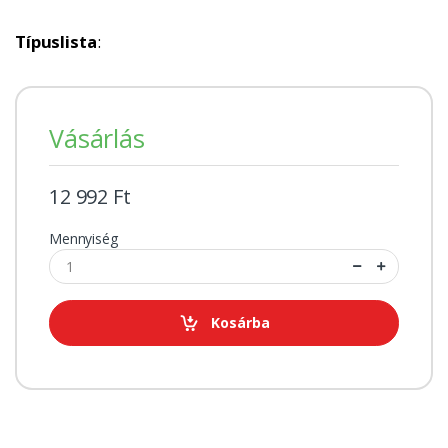
Típuslista
:
Vásárlás
12 992 Ft
Mennyiség
Kosárba