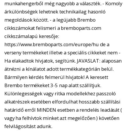
munkahengerből még nagyobb a választék. - Komoly
árkülönbségek lehetnek technikailag hasonló
megoldások között. - a legújabb Brembo
cikkszámokat felismeri a bremboparts.com
cikkszámalapú keresője:
https://www.bremboparts.com/europe/hu de a
verseny termékeket illetve a speciális cikkeket nem -
Ha elakadtok hívjatok, segítünk. JAVASLAT: alaposan
átnézni a kínálatot adott termékkategórián belül.
Bármilyen kérdés felmerül hívjatok! A keresett
Brembo termékeket 3-5 nap alatt szállítjuk.
Különlegességek vagy ritka modellekhez passzoló
alkatrészek esetében elfordulhat hosszabb szállítási
határidő erről MINDEN esetben a rendelés leadását (
vagy ha felhívtok minket azt megelőzően ) követően
felvilágosítást adunk.