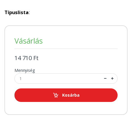
Típuslista
:
Vásárlás
14 710 Ft
Mennyiség
Kosárba