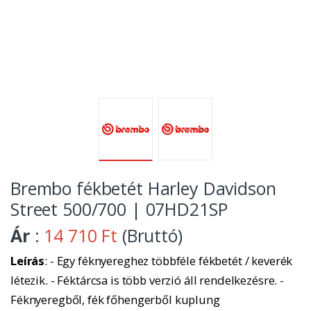
Brembo fékbetét Harley Davidson
Street 500/700 | 07HD21SP
Ár
:
14 710 Ft
(Bruttó)
Leírás
: - Egy féknyereghez többféle fékbetét / keverék
létezik. - Féktárcsa is több verzió áll rendelkezésre. -
Féknyeregből, fék főhengerből kuplung