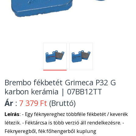
Brembo fékbetét Grimeca P32 G
karbon kerámia | 07BB12TT
Ár
:
7 379 Ft
(Bruttó)
Leírás
: - Egy féknyereghez többféle fékbetét / keverék
létezik. - Féktárcsa is több verzió áll rendelkezésre. -
Féknyeregből, fék főhengerből kuplung