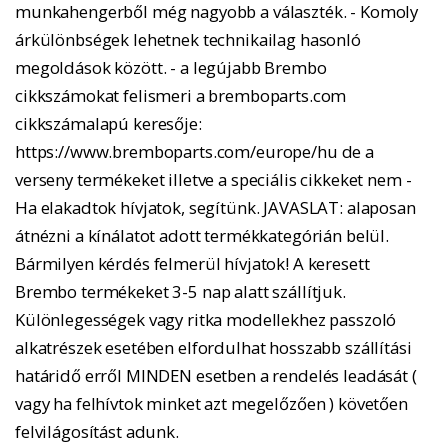
munkahengerből még nagyobb a választék. - Komoly
árkülönbségek lehetnek technikailag hasonló
megoldások között. - a legújabb Brembo
cikkszámokat felismeri a bremboparts.com
cikkszámalapú keresője:
https://www.bremboparts.com/europe/hu de a
verseny termékeket illetve a speciális cikkeket nem -
Ha elakadtok hívjatok, segítünk. JAVASLAT: alaposan
átnézni a kínálatot adott termékkategórián belül.
Bármilyen kérdés felmerül hívjatok! A keresett
Brembo termékeket 3-5 nap alatt szállítjuk.
Különlegességek vagy ritka modellekhez passzoló
alkatrészek esetében elfordulhat hosszabb szállítási
határidő erről MINDEN esetben a rendelés leadását (
vagy ha felhívtok minket azt megelőzően ) követően
felvilágosítást adunk.