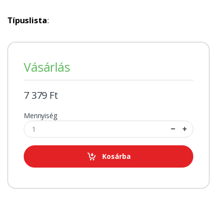
Típuslista
:
Vásárlás
7 379 Ft
Mennyiség
Kosárba