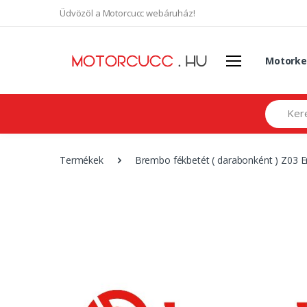
Üdvözöl a Motorcucc webáruház!
Motorke
Search
Termékek
Brembo fékbetét ( darabonként ) Z03