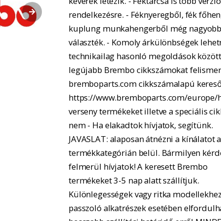
keverék létezik. - Féktárcsa is több verzió
rendelkezésre. - Féknyeregből, fék főhe
kuplung munkahengerből még nagyobb
választék. - Komoly árkülönbségek lehe
technikailag hasonló megoldások között.
legújabb Brembo cikkszámokat felismer
bremboparts.com cikkszámalapú kereső
https://www.bremboparts.com/europe/h
verseny termékeket illetve a speciális ci
nem - Ha elakadtok hívjatok, segítünk.
JAVASLAT: alaposan átnézni a kínálatot 
termékkategórián belül. Bármilyen kérd
felmerül hívjatok! A keresett Brembo
termékeket 3-5 nap alatt szállítjuk.
Különlegességek vagy ritka modellekhe
passzoló alkatrészek esetében elfordulh