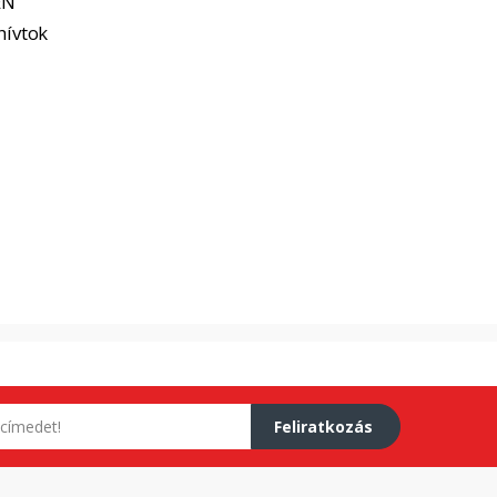
EN
hívtok
Feliratkozás