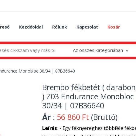
reső
Kezdőoldal
Rólunk
Kapcsolat
Kosár
Az összes kategóriában
 Endurance Monobloc 30/34 | 07B36640
Brembo fékbetét ( darabon
) Z03 Endurance Monobloc
30/34 | 07B36640
Ár
:
56 860 Ft
(Bruttó)
Leírás
: - Egy féknyereghez többféle fékbe