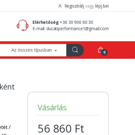
Regisztrálj
vagy
lépj be!
0 Ft
0
Elérhetőség
+36 30 900 60 30
E-mail:
ducatiperformance1@gmail.com
Az összes típusban
0
ként
Vásárlás
56 860 Ft
tét /