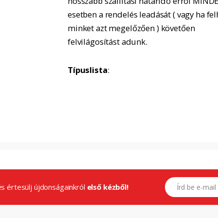
hosszabb szállítási határidő erről MIND
esetben a rendelés leadását ( vagy ha fel
minket azt megelőzően ) követően
felvilágosítást adunk.
Típuslista
:
E-mail címed
.és értesülj újdonságainkról
első kézből!