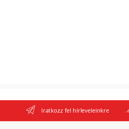
Iratkozz fel hírleveleinkre
..