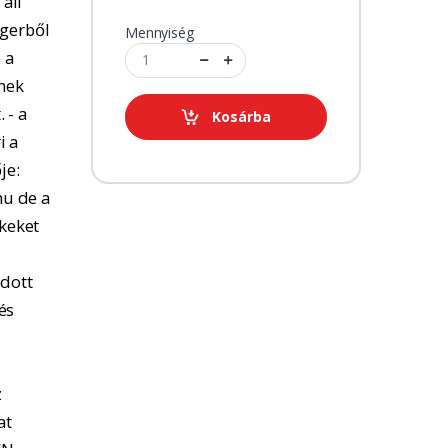
 áll
ngerből
Mennyiség
 a
tnek
 - a
Kosárba
i a
je:
u de a
kkeket
adott
és
z
at