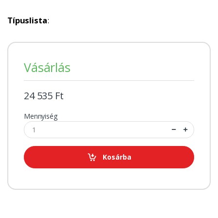
Típuslista
:
Vásárlás
24 535 Ft
Mennyiség
Kosárba