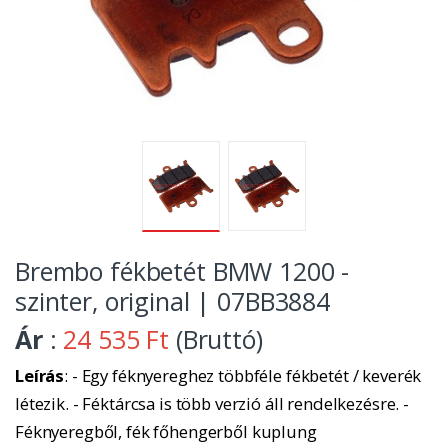
Brembo fékbetét BMW 1200 -
szinter, original | 07BB3884
Ár
:
24 535 Ft
(Bruttó)
Leírás
: - Egy féknyereghez többféle fékbetét / keverék
létezik. - Féktárcsa is több verzió áll rendelkezésre. -
Féknyeregből, fék főhengerből kuplung