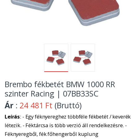
Brembo fékbetét BMW 1000 RR
szinter Racing | 07BB33SC
Ár
:
24 481 Ft
(Bruttó)
Leírás
: - Egy féknyereghez többféle fékbetét / keverék
létezik. - Féktárcsa is több verzió áll rendelkezésre. -
Féknyeregből, fék főhengerből kuplung