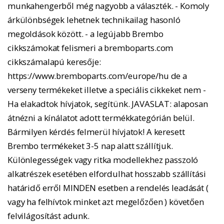
munkahengerből még nagyobb a választék. - Komoly
árkülönbségek lehetnek technikailag hasonló
megoldások között. - a legújabb Brembo
cikkszámokat felismeri a bremboparts.com
cikkszámalapú keresője:
https://www.bremboparts.com/europe/hu de a
verseny termékeket illetve a speciális cikkeket nem -
Ha elakadtok hívjatok, segítünk. JAVASLAT: alaposan
átnézni a kínálatot adott termékkategórián belül.
Bármilyen kérdés felmerül hívjatok! A keresett
Brembo termékeket 3-5 nap alatt szállítjuk.
Különlegességek vagy ritka modellekhez passzoló
alkatrészek esetében elfordulhat hosszabb szállítási
határidő erről MINDEN esetben a rendelés leadását (
vagy ha felhívtok minket azt megelőzően ) követően
felvilágosítást adunk.