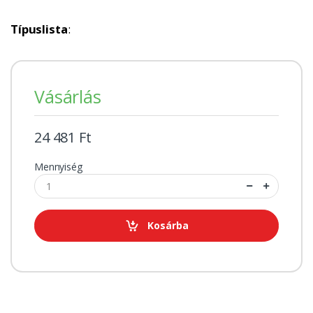
Típuslista
:
Vásárlás
24 481 Ft
Mennyiség
Kosárba