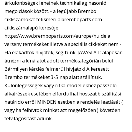
árkülönbségek lehetnek technikailag hasonló
megoldások között. - a legújabb Brembo
cikkszámokat felismeri a bremboparts.com
cikkszámalapú keresője:
https://www.bremboparts.com/europe/hu de a
verseny termékeket illetve a speciális cikkeket nem -
Ha elakadtok hívjatok, segítünk. JAVASLAT: alaposan
átnézni a kínálatot adott termékkategórián belül.
Bármilyen kérdés felmerül hívjatok! A keresett
Brembo termékeket 3-5 nap alatt szállítjuk.
Különlegességek vagy ritka modellekhez passzoló
alkatrészek esetében elfordulhat hosszabb szállítási
határidő erről MINDEN esetben a rendelés leadását (
vagy ha felhívtok minket azt megelőzően ) követően
felvilágosítást adunk.