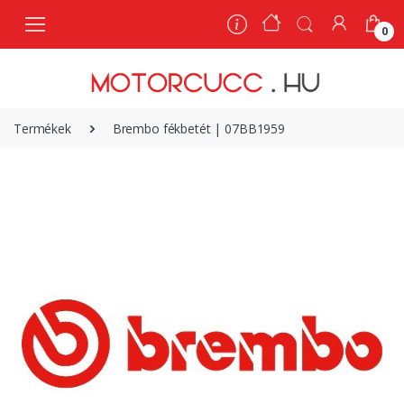
0
0
Termékek
Brembo fékbetét | 07BB1959