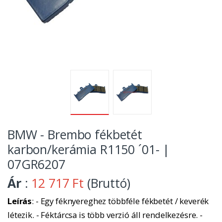
BMW - Brembo fékbetét
karbon/kerámia R1150 ´01- |
07GR6207
Ár
:
12 717 Ft
(Bruttó)
Leírás
: - Egy féknyereghez többféle fékbetét / keverék
létezik. - Féktárcsa is több verzió áll rendelkezésre. -