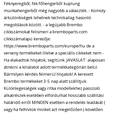
Féknyeregből, fék főhengerből kuplung
munkahengerből még nagyobb a választék. - Komoly
árkülönbségek lehetnek technikailag hasonló
megoldások között. - a legújabb Brembo
cikkszámokat felismeri a bremboparts.com
cikkszámalapú keresője:
https://www.bremboparts.com/europe/hu de a
verseny termékeket illetve a speciális cikkeket nem -
Ha elakadtok hívjatok, segítünk. JAVASLAT: alaposan
átnézni a kínálatot adott termékkategórián belül.
Bármilyen kérdés felmerül hívjatok! A keresett
Brembo termékeket 3-5 nap alatt szállítjuk.
Különlegességek vagy ritka modellekhez passzoló
alkatrészek esetében elfordulhat hosszabb szállítási
határidő erről MINDEN esetben a rendelés leadását (
vagy ha felhívtok minket azt megelőzően ) követően