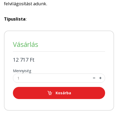
felvilágosítást adunk.
Típuslista
:
Vásárlás
12 717 Ft
Mennyiség
Kosárba