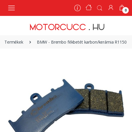
0
0
Termékek
BMW - Brembo fékbetét karbon/kerámia R1150 ´0