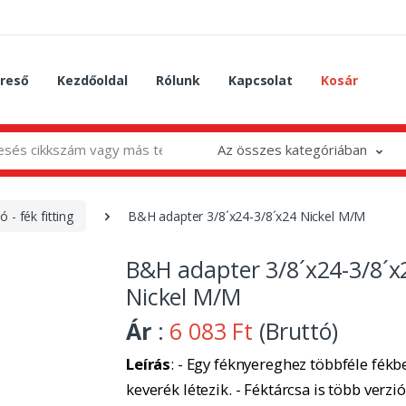
reső
Kezdőoldal
Rólunk
Kapcsolat
Kosár
Az összes kategóriában
 - fék fitting
B&H adapter 3/8´x24-3/8´x24 Nickel M/M
B&H adapter 3/8´x24-3/8´x
Nickel M/M
Ár
:
6 083 Ft
(Bruttó)
Leírás
: - Egy féknyereghez többféle fékbe
keverék létezik. - Féktárcsa is több verzió