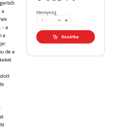
ngerből
 a
Mennyiség
tnek
 - a
i a
Kosárba
je:
u de a
kkeket
adott
és
z
at
EN