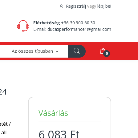
Regisztrálj
vagy
lépj be!
0 Ft
0
Elérhetőség
+36 30 900 60 30
E-mail:
ducatiperformance1@gmail.com
Az összes típusban
0
24
Vásárlás
tét /
6 083 Ft
 áll