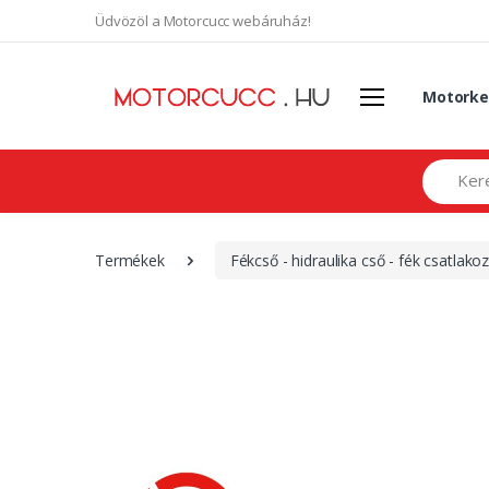
Üdvözöl a Motorcucc webáruház!
Motorke
Search
Termékek
Fékcső - hidraulika cső - fék csatlakozó