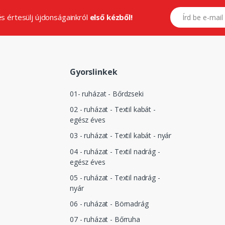
E-mail címed
.és értesülj újdonságainkról
első kézből!
Gyorslinkek
01- ruházat - Bőrdzseki
02 - ruházat - Textil kabát -
egész éves
03 - ruházat - Textil kabát - nyár
04 - ruházat - Textil nadrág -
egész éves
05 - ruházat - Textil nadrág -
nyár
06 - ruházat - Börnadrág
07 - ruházat - Bőrruha