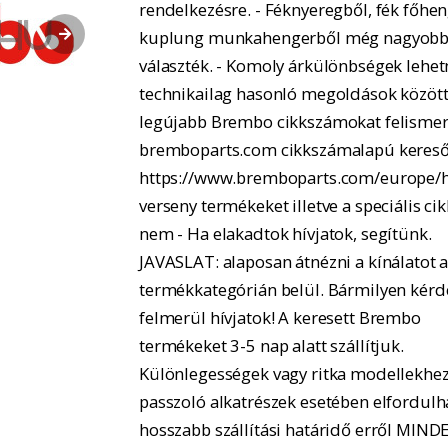
rendelkezésre. - Féknyeregből, fék főhe
kuplung munkahengerből még nagyobb
választék. - Komoly árkülönbségek lehe
technikailag hasonló megoldások között.
legújabb Brembo cikkszámokat felismer
bremboparts.com cikkszámalapú kereső
https://www.bremboparts.com/europe/h
verseny termékeket illetve a speciális ci
nem - Ha elakadtok hívjatok, segítünk.
JAVASLAT: alaposan átnézni a kínálatot 
termékkategórián belül. Bármilyen kérd
felmerül hívjatok! A keresett Brembo
termékeket 3-5 nap alatt szállítjuk.
Különlegességek vagy ritka modellekhe
passzoló alkatrészek esetében elfordulh
hosszabb szállítási határidő erről MIND