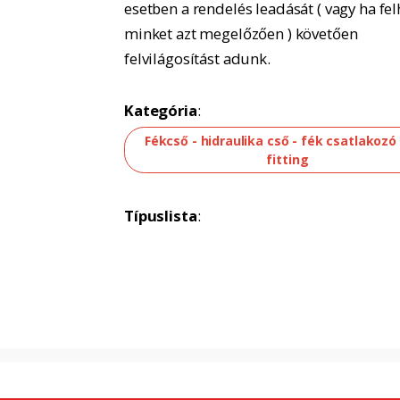
esetben a rendelés leadását ( vagy ha fel
minket azt megelőzően ) követően
felvilágosítást adunk.
Kategória
:
Fékcső - hidraulika cső - fék csatlakozó 
fitting
Típuslista
: