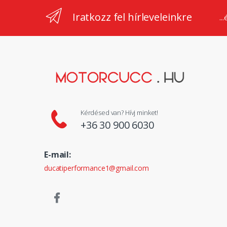
Iratkozz fel hírleveleinkre
..
Kérdésed van? Hívj minket!
+36 30 900 6030
E-mail:
ducatiperformance1@gmail.com