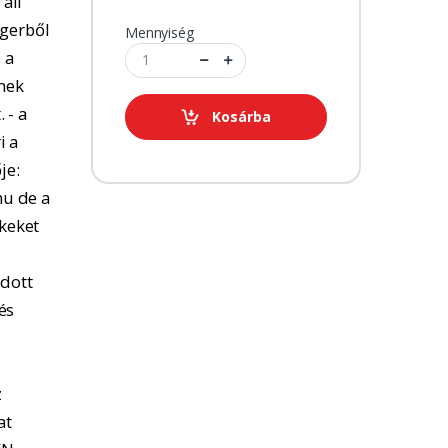
 áll
ngerből
Mennyiség
 a
tnek
 - a
Kosárba
i a
je:
u de a
kkeket
adott
és
z
at