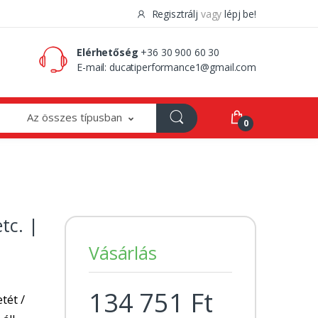
Regisztrálj
vagy
lépj be!
0 Ft
0
Elérhetőség
+36 30 900 60 30
E-mail:
ducatiperformance1@gmail.com
Az összes típusban
0
tc. |
Vásárlás
134 751 Ft
tét /