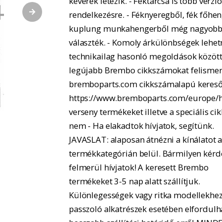
keverék létezik. - Féktárcsa is több verzió
rendelkezésre. - Féknyeregből, fék főhe
kuplung munkahengerből még nagyobb
választék. - Komoly árkülönbségek lehe
technikailag hasonló megoldások között.
legújabb Brembo cikkszámokat felismer
bremboparts.com cikkszámalapú kereső
https://www.bremboparts.com/europe/h
verseny termékeket illetve a speciális ci
nem - Ha elakadtok hívjatok, segítünk.
JAVASLAT: alaposan átnézni a kínálatot 
termékkategórián belül. Bármilyen kérd
felmerül hívjatok! A keresett Brembo
termékeket 3-5 nap alatt szállítjuk.
Különlegességek vagy ritka modellekhe
passzoló alkatrészek esetében elfordulh