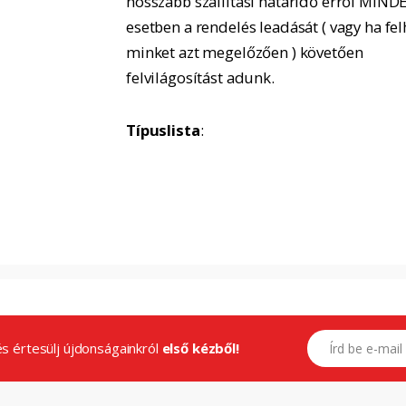
hosszabb szállítási határidő erről MIND
esetben a rendelés leadását ( vagy ha fel
minket azt megelőzően ) követően
felvilágosítást adunk.
Típuslista
:
E-mail címed
.és értesülj újdonságainkról
első kézből!