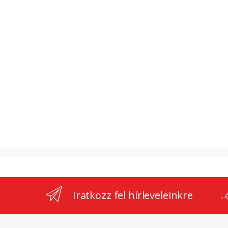
Iratkozz fel hírleveleinkre
..