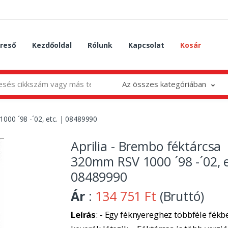
reső
Kezdőoldal
Rólunk
Kapcsolat
Kosár
Az összes kategóriában
000 ´98 -´02, etc. | 08489990
Aprilia - Brembo féktárcsa
320mm RSV 1000 ´98 -´02, e
08489990
Ár
:
134 751 Ft
(Bruttó)
Leírás
: - Egy féknyereghez többféle fékbe