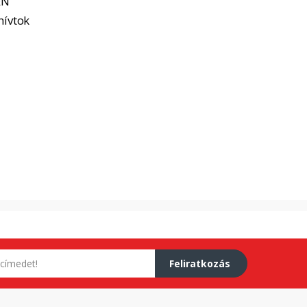
EN
hívtok
Feliratkozás