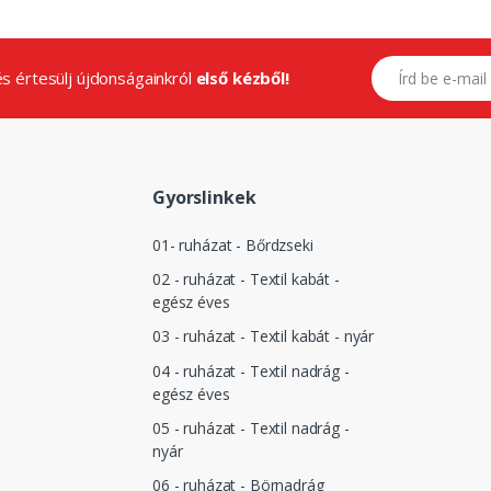
E-mail címed
.és értesülj újdonságainkról
első kézből!
Gyorslinkek
01- ruházat - Bőrdzseki
02 - ruházat - Textil kabát -
egész éves
03 - ruházat - Textil kabát - nyár
04 - ruházat - Textil nadrág -
egész éves
05 - ruházat - Textil nadrág -
nyár
06 - ruházat - Börnadrág