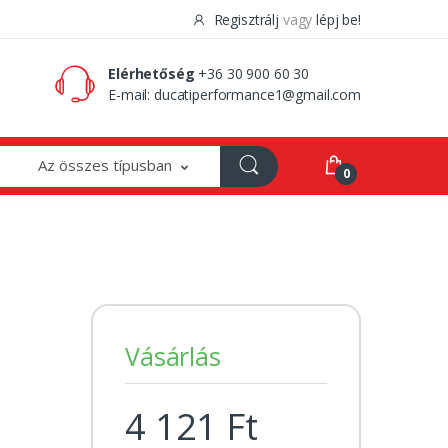
Regisztrálj
vagy
lépj be!
0 Ft
0
Elérhetőség
+36 30 900 60 30
E-mail:
ducatiperformance1@gmail.com
Az összes típusban
0
Vásárlás
4 121 Ft