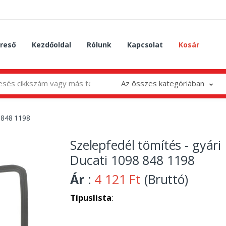
reső
Kezdőoldal
Rólunk
Kapcsolat
Kosár
Az összes kategóriában
8 848 1198
Szelepfedél tömítés - gyári
Ducati 1098 848 1198
Ár
:
4 121 Ft
(Bruttó)
Típuslista
: