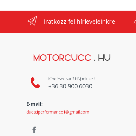
Iratkozz fel hírleveleinkre
..
Kérdésed van? Hívj minket!
+36 30 900 6030
E-mail:
ducatiperformance1@gmail.com