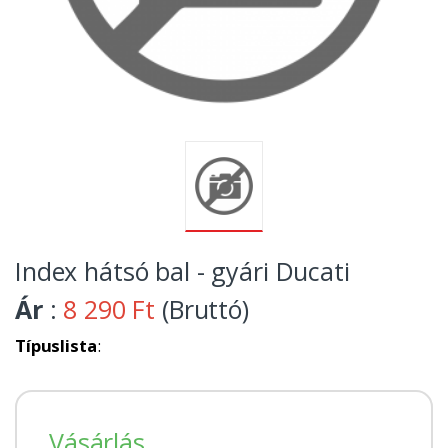
Index hátsó bal - gyári Ducati
Ár
:
8 290 Ft
(Bruttó)
Típuslista
:
Vásárlás