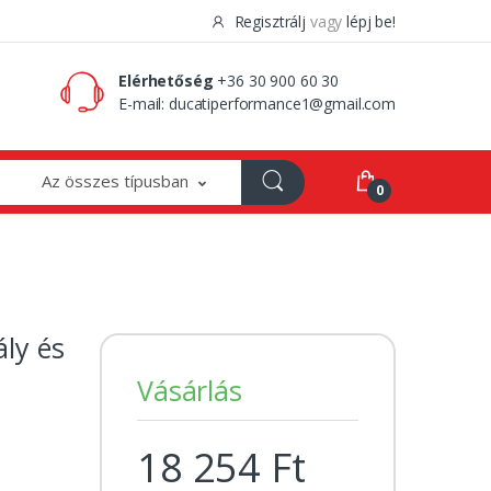
Regisztrálj
vagy
lépj be!
0 Ft
0
Elérhetőség
+36 30 900 60 30
E-mail:
ducatiperformance1@gmail.com
Az összes típusban
0
ly és
Vásárlás
18 254 Ft