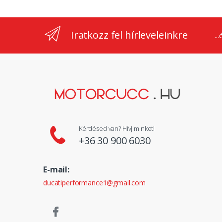
Iratkozz fel hírleveleinkre
..
Kérdésed van? Hívj minket!
+36 30 900 6030
E-mail:
ducatiperformance1@gmail.com