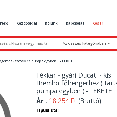
reső
Kezdőoldal
Rólunk
Kapcsolat
Kosár
Az összes kategóriában
engerhez ( tartály és pumpa egyben ) - FEKETE
Fékkar - gyári Ducati - kis
Brembo főhengerhez ( tartá
pumpa egyben ) - FEKETE
Ár
:
18 254 Ft
(Bruttó)
Típuslista
: