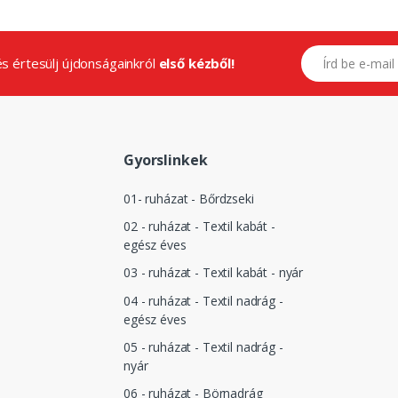
E-mail címed
.és értesülj újdonságainkról
első kézből!
Gyorslinkek
01- ruházat - Bőrdzseki
02 - ruházat - Textil kabát -
egész éves
03 - ruházat - Textil kabát - nyár
04 - ruházat - Textil nadrág -
egész éves
05 - ruházat - Textil nadrág -
nyár
06 - ruházat - Börnadrág