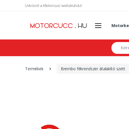
Üdvözöl a Motorcucc webáruház!
Motorke
Search
Termékek
Brembo fékrendszer átalakító szett