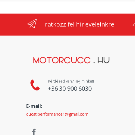
Iratkozz fel hírleveleinkre
..
Kérdésed van? Hívj minket!
+36 30 900 6030
E-mail:
ducatiperformance1@gmail.com