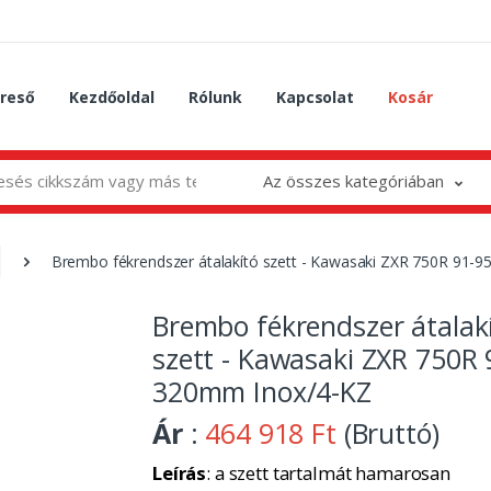
reső
Kezdőoldal
Rólunk
Kapcsolat
Kosár
Az összes kategóriában
Brembo fékrendszer átalakító szett - Kawasaki ZXR 750R 91-
Brembo fékrendszer átalak
szett - Kawasaki ZXR 750R 
320mm Inox/4-KZ
Ár
:
464 918 Ft
(Bruttó)
Leírás
: a szett tartalmát hamarosan