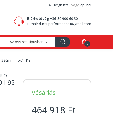
Regisztrálj
vagy
lépj be!
0 Ft
0
Elérhetőség
+36 30 900 60 30
E-mail:
ducatiperformance1@gmail.com
Az összes típusban
0
95 320mm Inox/4-KZ
ító
91-95
Vásárlás
464 918 Ft