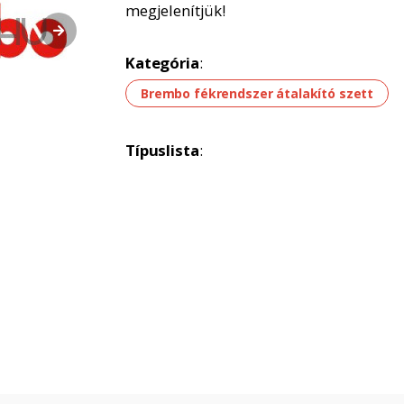
megjelenítjük!
Kategória
:
Brembo fékrendszer átalakító szett
Típuslista
: