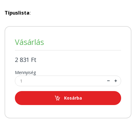
Típuslista
:
Vásárlás
2 831 Ft
Mennyiség
Kosárba