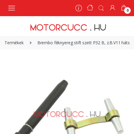
0
0
Termékek
Brembo féknyereg stift szett P32 B, z.B.V11 háts