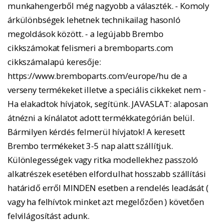
munkahengerből még nagyobb a választék. - Komoly
árkülönbségek lehetnek technikailag hasonló
megoldások között. - a legújabb Brembo
cikkszámokat felismeri a bremboparts.com
cikkszámalapú keresője:
https://www.bremboparts.com/europe/hu de a
verseny termékeket illetve a speciális cikkeket nem -
Ha elakadtok hívjatok, segítünk. JAVASLAT: alaposan
átnézni a kínálatot adott termékkategórián belül.
Bármilyen kérdés felmerül hívjatok! A keresett
Brembo termékeket 3-5 nap alatt szállítjuk.
Különlegességek vagy ritka modellekhez passzoló
alkatrészek esetében elfordulhat hosszabb szállítási
határidő erről MINDEN esetben a rendelés leadását (
vagy ha felhívtok minket azt megelőzően ) követően
felvilágosítást adunk.