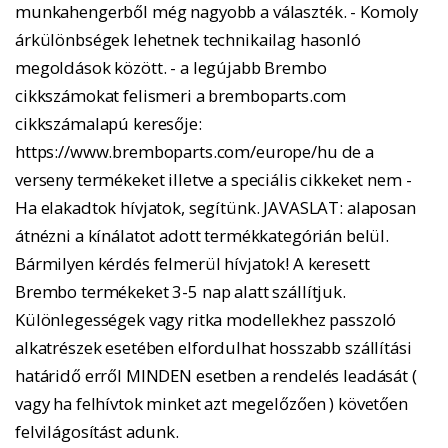
munkahengerből még nagyobb a választék. - Komoly
árkülönbségek lehetnek technikailag hasonló
megoldások között. - a legújabb Brembo
cikkszámokat felismeri a bremboparts.com
cikkszámalapú keresője:
https://www.bremboparts.com/europe/hu de a
verseny termékeket illetve a speciális cikkeket nem -
Ha elakadtok hívjatok, segítünk. JAVASLAT: alaposan
átnézni a kínálatot adott termékkategórián belül.
Bármilyen kérdés felmerül hívjatok! A keresett
Brembo termékeket 3-5 nap alatt szállítjuk.
Különlegességek vagy ritka modellekhez passzoló
alkatrészek esetében elfordulhat hosszabb szállítási
határidő erről MINDEN esetben a rendelés leadását (
vagy ha felhívtok minket azt megelőzően ) követően
felvilágosítást adunk.