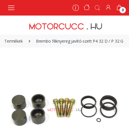
0
0
Termékek
Brembo féknyereg javító-szett P4 32 D / P 32 G d