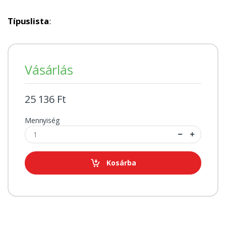
Típuslista
:
Vásárlás
25 136 Ft
Mennyiség
Kosárba