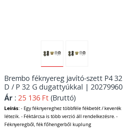
Brembo féknyereg javító-szett P4 32
D / P 32 G dugattyúkkal | 20279960
Ár
:
25 136 Ft
(Bruttó)
Leírás
: - Egy féknyereghez többféle fékbetét / keverék
létezik. - Féktárcsa is több verzió áll rendelkezésre. -
Féknyeregből, fék főhengerből kuplung