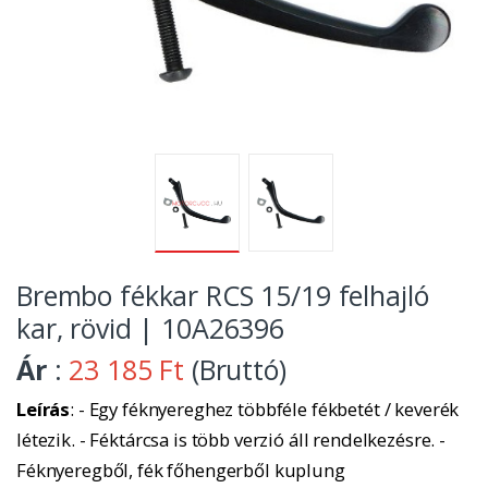
Brembo fékkar RCS 15/19 felhajló
kar, rövid | 10A26396
Ár
:
23 185 Ft
(Bruttó)
Leírás
: - Egy féknyereghez többféle fékbetét / keverék
létezik. - Féktárcsa is több verzió áll rendelkezésre. -
Féknyeregből, fék főhengerből kuplung