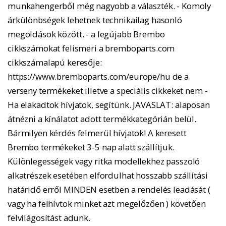
munkahengerből még nagyobb a választék. - Komoly
árkülönbségek lehetnek technikailag hasonló
megoldások között. - a legújabb Brembo
cikkszámokat felismeri a bremboparts.com
cikkszámalapú keresője:
https://www.bremboparts.com/europe/hu de a
verseny termékeket illetve a speciális cikkeket nem -
Ha elakadtok hívjatok, segítünk. JAVASLAT: alaposan
átnézni a kínálatot adott termékkategórián belül.
Bármilyen kérdés felmerül hívjatok! A keresett
Brembo termékeket 3-5 nap alatt szállítjuk.
Különlegességek vagy ritka modellekhez passzoló
alkatrészek esetében elfordulhat hosszabb szállítási
határidő erről MINDEN esetben a rendelés leadását (
vagy ha felhívtok minket azt megelőzően ) követően
felvilágosítást adunk.