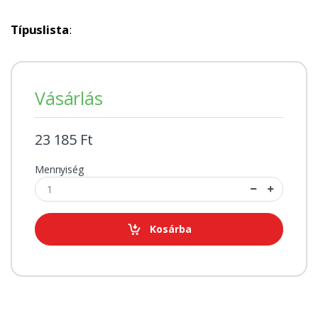
Típuslista
:
Vásárlás
23 185 Ft
Mennyiség
Kosárba