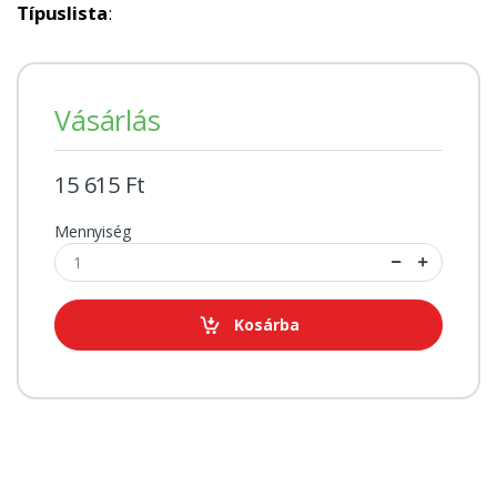
Típuslista
:
Vásárlás
15 615 Ft
Mennyiség
Kosárba