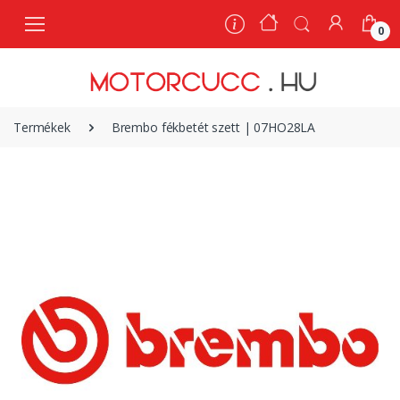
0
0
Termékek
Brembo fékbetét szett | 07HO28LA