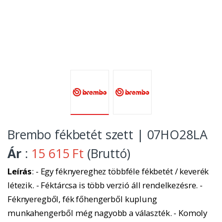
Brembo fékbetét szett | 07HO28LA
Ár
:
15 615 Ft
(Bruttó)
Leírás
: - Egy féknyereghez többféle fékbetét / keverék
létezik. - Féktárcsa is több verzió áll rendelkezésre. -
Féknyeregből, fék főhengerből kuplung
munkahengerből még nagyobb a választék. - Komoly