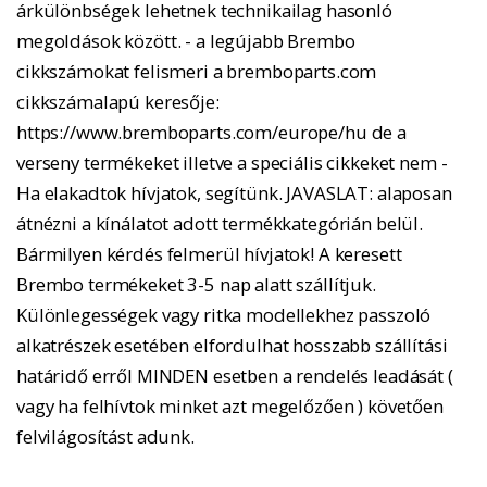
árkülönbségek lehetnek technikailag hasonló
megoldások között. - a legújabb Brembo
cikkszámokat felismeri a bremboparts.com
cikkszámalapú keresője:
https://www.bremboparts.com/europe/hu de a
verseny termékeket illetve a speciális cikkeket nem -
Ha elakadtok hívjatok, segítünk. JAVASLAT: alaposan
átnézni a kínálatot adott termékkategórián belül.
Bármilyen kérdés felmerül hívjatok! A keresett
Brembo termékeket 3-5 nap alatt szállítjuk.
Különlegességek vagy ritka modellekhez passzoló
alkatrészek esetében elfordulhat hosszabb szállítási
határidő erről MINDEN esetben a rendelés leadását (
vagy ha felhívtok minket azt megelőzően ) követően
felvilágosítást adunk.