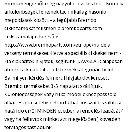
munkahengerből még nagyobb a választék. - Komoly
árkülönbségek lehetnek technikailag hasonló
megoldások között. - a legújabb Brembo
cikkszámokat felismeri a bremboparts.com
cikkszámalapú keresője:
https://www.bremboparts.com/europe/hu de a
verseny termékeket illetve a speciális cikkeket nem -
Ha elakadtok hívjatok, segítünk. JAVASLAT: alaposan
átnézni a kínálatot adott termékkategórián belül.
Bármilyen kérdés felmerül hívjatok! A keresett
Brembo termékeket 3-5 nap alatt szállítjuk.
Különlegességek vagy ritka modellekhez passzoló
alkatrészek esetében elfordulhat hosszabb szállítási
határidő erről MINDEN esetben a rendelés leadását (
vagy ha felhívtok minket azt megelőzően ) követően
felvilágosítást adunk.