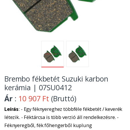
Brembo fékbetét Suzuki karbon
kerámia | 07SU0412
Ár
:
10 907 Ft
(Bruttó)
Leírás
: - Egy féknyereghez többféle fékbetét / keverék
létezik. - Féktárcsa is több verzió áll rendelkezésre. -
Féknyeregből, fék főhengerből kuplung