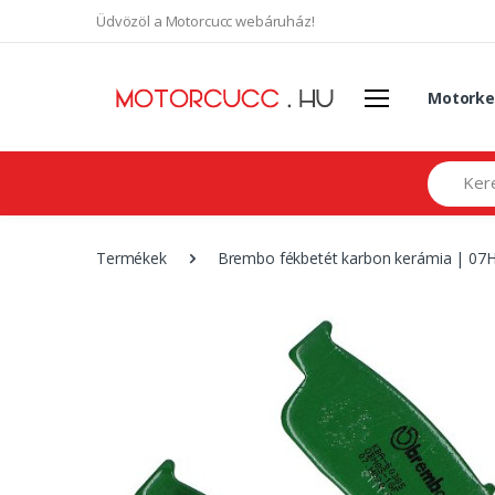
Üdvözöl a Motorcucc webáruház!
Motorke
Search
Termékek
Brembo fékbetét karbon kerámia | 0