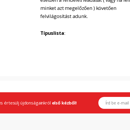
minket azt megelőzően ) követően
felvilágosítást adunk.
Típuslista
:
E-mail címed
.és értesülj újdonságainkról
első kézből!