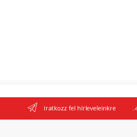
Iratkozz fel hírleveleinkre
..