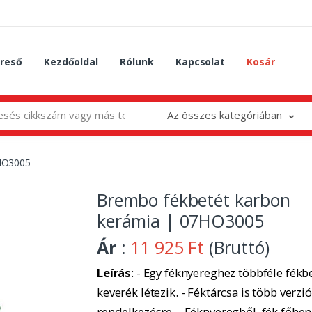
reső
Kezdőoldal
Rólunk
Kapcsolat
Kosár
Az összes kategóriában
7HO3005
Brembo fékbetét karbon
kerámia | 07HO3005
Ár
:
11 925 Ft
(Bruttó)
Leírás
: - Egy féknyereghez többféle fékbe
keverék létezik. - Féktárcsa is több verzió
rendelkezésre. - Féknyeregből, fék főhe