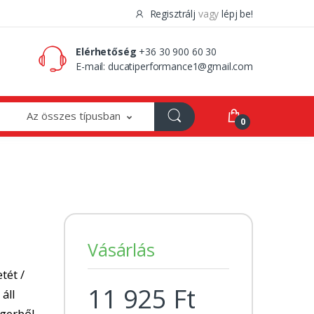
Regisztrálj
vagy
lépj be!
0 Ft
0
Elérhetőség
+36 30 900 60 30
E-mail:
ducatiperformance1@gmail.com
Az összes típusban
0
Vásárlás
tét /
11 925 Ft
 áll
ngerből