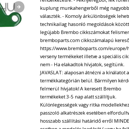
kuplung munkahengerből még nagyobb
választék. - Komoly árkülönbségek lehe
technikailag hasonló megoldások között.
legújabb Brembo cikkszámokat felismer
bremboparts.com cikkszámalapú kereső
https://www.bremboparts.com/europe/h
verseny termékeket illetve a speciális ci
nem - Ha elakadtok hívjatok, segítünk.
JAVASLAT: alaposan átnézni a kínálatot 
termékkategórián belül. Bármilyen kérd
felmerül hívjatok! A keresett Brembo
termékeket 3-5 nap alatt szállítjuk.
Különlegességek vagy ritka modellekhe
passzoló alkatrészek esetében elfordulh
hosszabb szállítási határidő erről MIND
esetben a rendelés leadását ( vagy ha fel