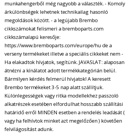
munkahengerből még nagyobb a választék. - Komoly
árkülönbségek lehetnek technikailag hasonló
megoldások között. - a legújabb Brembo
cikkszámokat felismeri a bremboparts.com
cikkszámalapú keresője:
https://www.bremboparts.com/europe/hu de a
verseny termékeket illetve a speciális cikkeket nem -
Ha elakadtok hívjatok, segítünk. JAVASLAT: alaposan
átnézni a kínálatot adott termékkategórián belül.
Bármilyen kérdés felmerül hívjatok! A keresett
Brembo termékeket 3-5 nap alatt szállítjuk.
Különlegességek vagy ritka modellekhez passzoló
alkatrészek esetében elfordulhat hosszabb szállítási
határidő erről MINDEN esetben a rendelés leadását (
vagy ha felhívtok minket azt megelőzően ) követően
felvilágosítást adunk.